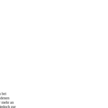
 bei
andenen
r mehr an
jedoch zur