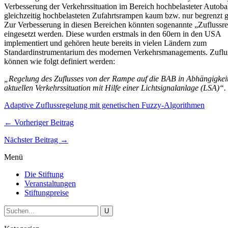
Verbesserung der Verkehrssituation im Bereich hochbelasteter Autob
gleichzeitig hochbelasteten Zufahrtsrampen kaum bzw. nur begrenzt g
Zur Verbesserung in diesen Bereichen könnten sogenannte „Zuflussr
eingesetzt werden. Diese wurden erstmals in den 60ern in den USA
implementiert und gehören heute bereits in vielen Ländern zum
Standardinstrumentarium des modernen Verkehrsmanagements. Zuflu
können wie folgt definiert werden:
„Regelung des Zuflusses von der Rampe auf die BAB in Abhängigkeit
aktuellen Verkehrssituation mit Hilfe einer Lichtsignalanlage (LSA)“.
Adaptive Zuflussregelung mit genetischen Fuzzy-Algorithmen
← Vorheriger Beitrag
Nächster Beitrag →
Menü
Die Stiftung
Veranstaltungen
Stiftungpreise