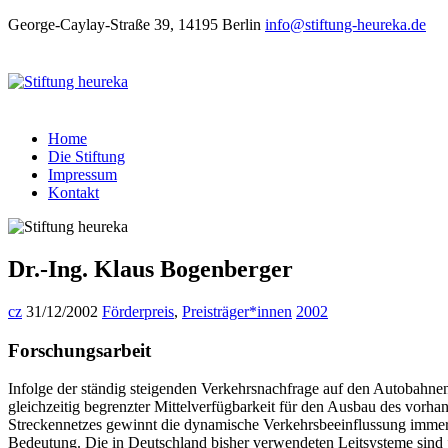
George-Caylay-Straße 39, 14195 Berlin
info@stiftung-heureka.de
Home
Die Stiftung
Impressum
Kontakt
Dr.-Ing. Klaus Bogenberger
cz
31/12/2002
Förderpreis
,
Preisträger*innen
2002
Forschungsarbeit
Infolge der ständig steigenden Verkehrsnachfrage auf den Autobahnen
gleichzeitig begrenzter Mittelverfügbarkeit für den Ausbau des vorh
Streckennetzes gewinnt die dynamische Verkehrsbeeinflussung imme
Bedeutung. Die in Deutschland bisher verwendeten Leitsysteme sind 