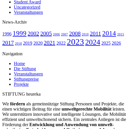
Student Award
Uncategorized
Veranstaltungen
News-Archiv
1999
2014
2002
2005
2008
2011
1996
2006
2007
2010
2015
2023
2024
2017
2021
2019
2020
2022
2025
2026
2018
Navigation
Home
Die Stiftung
Veranstaltungen
Stiftungpreise
Projekte
STIFTUNG heureka
Wir
fördern
als gemeinnützige Stiftung Personen und Projekte, die
einen wichtigen Beitrag für eine
umweltgerechte Mobilität
leisten.
Wir unter­stützen innovative und intelligente Lösungen, die Mobilität
effizient und umweltschonend sichern. Ein zentrales Anliegen ist die
Förderung der
Entwicklung und Anwendung von umwelt­