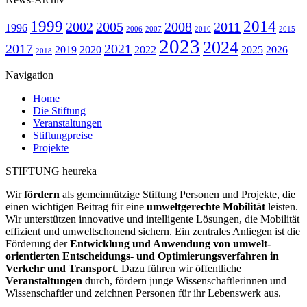
1999
2014
2002
2005
2008
2011
1996
2006
2007
2010
2015
2023
2024
2017
2021
2019
2020
2022
2025
2026
2018
Navigation
Home
Die Stiftung
Veranstaltungen
Stiftungpreise
Projekte
STIFTUNG heureka
Wir
fördern
als gemeinnützige Stiftung Personen und Projekte, die
einen wichtigen Beitrag für eine
umweltgerechte Mobilität
leisten.
Wir unter­stützen innovative und intelligente Lösungen, die Mobilität
effizient und umweltschonend sichern. Ein zentrales Anliegen ist die
Förderung der
Entwicklung und Anwendung von umwelt­
orientierten Entscheidungs- und Optimierungs­verfahren in
Verkehr und Transport
. Dazu führen wir öffentliche
Veranstaltungen
durch, fördern junge Wissenschaftlerinnen und
Wissenschaftler und zeichnen Personen für ihr Lebenswerk aus.