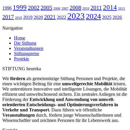
1999
2014
2002
2005
2008
2011
1996
2006
2007
2010
2015
2023
2024
2017
2021
2019
2020
2022
2025
2026
2018
Navigation
Home
Die Stiftung
Veranstaltungen
Stiftungpreise
Projekte
STIFTUNG heureka
Wir
fördern
als gemeinnützige Stiftung Personen und Projekte, die
einen wichtigen Beitrag für eine
umweltgerechte Mobilität
leisten.
Wir unter­stützen innovative und intelligente Lösungen, die Mobilität
effizient und umweltschonend sichern. Ein zentrales Anliegen ist die
Förderung der
Entwicklung und Anwendung von umwelt­
orientierten Entscheidungs- und Optimierungs­verfahren in
Verkehr und Transport
. Dazu führen wir öffentliche
Veranstaltungen
durch, fördern junge Wissenschaftlerinnen und
Wissenschaftler und zeichnen Personen für ihr Lebenswerk aus.