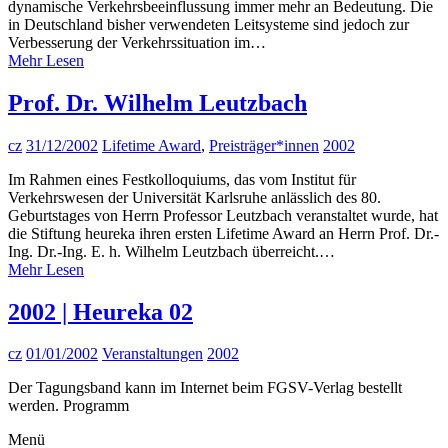
dynamische Verkehrsbeeinflussung immer mehr an Bedeutung. Die
in Deutschland bisher verwendeten Leitsysteme sind jedoch zur
Verbesserung der Verkehrssituation im…
Mehr Lesen
Prof. Dr. Wilhelm Leutzbach
cz
31/12/2002
Lifetime Award
,
Preisträger*innen
2002
Im Rahmen eines Festkolloquiums, das vom Institut für
Verkehrswesen der Universität Karlsruhe anlässlich des 80.
Geburtstages von Herrn Professor Leutzbach veranstaltet wurde, hat
die Stiftung heureka ihren ersten Lifetime Award an Herrn Prof. Dr.-
Ing. Dr.-Ing. E. h. Wilhelm Leutzbach überreicht.…
Mehr Lesen
2002 | Heureka 02
cz
01/01/2002
Veranstaltungen
2002
Der Tagungsband kann im Internet beim FGSV-Verlag bestellt
werden. Programm
Menü