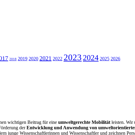
2023
2024
017
2021
2019
2020
2022
2025
2026
2018
nen wichtigen Beitrag für eine
umweltgerechte Mobilität
leisten. Wir 
 Förderung der
Entwicklung und Anwendung von umwelt­orientierte
dern junge Wissenschaftlerinnen und Wissenschaftler und zeichnen Pers