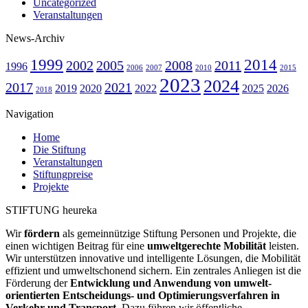
Uncategorized
Veranstaltungen
News-Archiv
1999
2014
2002
2005
2008
2011
1996
2006
2007
2010
2015
2023
2024
2017
2021
2019
2020
2022
2025
2026
2018
Navigation
Home
Die Stiftung
Veranstaltungen
Stiftungpreise
Projekte
STIFTUNG heureka
Wir
fördern
als gemeinnützige Stiftung Personen und Projekte, die
einen wichtigen Beitrag für eine
umweltgerechte Mobilität
leisten.
Wir unter­stützen innovative und intelligente Lösungen, die Mobilität
effizient und umweltschonend sichern. Ein zentrales Anliegen ist die
Förderung der
Entwicklung und Anwendung von umwelt­
orientierten Entscheidungs- und Optimierungs­verfahren in
Verkehr und Transport
. Dazu führen wir öffentliche