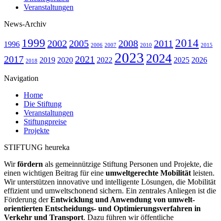
Veranstaltungen
News-Archiv
1999
2014
2002
2005
2008
2011
1996
2006
2007
2010
2015
2023
2024
2017
2021
2019
2020
2022
2025
2026
2018
Navigation
Home
Die Stiftung
Veranstaltungen
Stiftungpreise
Projekte
STIFTUNG heureka
Wir
fördern
als gemeinnützige Stiftung Personen und Projekte, die
einen wichtigen Beitrag für eine
umweltgerechte Mobilität
leisten.
Wir unter­stützen innovative und intelligente Lösungen, die Mobilität
effizient und umweltschonend sichern. Ein zentrales Anliegen ist die
Förderung der
Entwicklung und Anwendung von umwelt­
orientierten Entscheidungs- und Optimierungs­verfahren in
Verkehr und Transport
. Dazu führen wir öffentliche