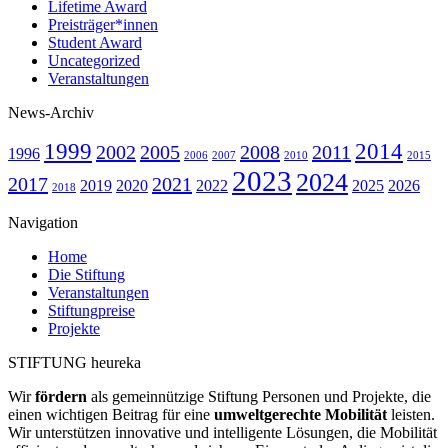
Lifetime Award
Preisträger*innen
Student Award
Uncategorized
Veranstaltungen
News-Archiv
1999
2014
2002
2005
2008
2011
1996
2006
2007
2010
2015
2023
2024
2017
2021
2019
2020
2022
2025
2026
2018
Navigation
Home
Die Stiftung
Veranstaltungen
Stiftungpreise
Projekte
STIFTUNG heureka
Wir
fördern
als gemeinnützige Stiftung Personen und Projekte, die
einen wichtigen Beitrag für eine
umweltgerechte Mobilität
leisten.
Wir unter­stützen innovative und intelligente Lösungen, die Mobilität