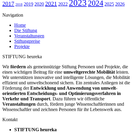
2023
2024
2017
2021
2019
2020
2022
2025
2026
2018
Navigation
Home
Die Stiftung
Veranstaltungen
Stiftungpreise
Projekte
STIFTUNG heureka
Wir
fördern
als gemeinnützige Stiftung Personen und Projekte, die
einen wichtigen Beitrag für eine
umweltgerechte Mobilität
leisten.
Wir unter­stützen innovative und intelligente Lösungen, die Mobilität
effizient und umweltschonend sichern. Ein zentrales Anliegen ist die
Förderung der
Entwicklung und Anwendung von umwelt­
orientierten Entscheidungs- und Optimierungs­verfahren in
Verkehr und Transport
. Dazu führen wir öffentliche
Veranstaltungen
durch, fördern junge Wissenschaftlerinnen und
Wissenschaftler und zeichnen Personen für ihr Lebenswerk aus.
Kontakt
STIFTUNG heureka