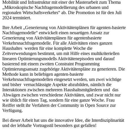
Mobilität und Infrastruktur mit einer der Masterarbeit zum Thema
„Mikroskopische Nachfragemodellierung des urbanen und
regionalen Wirtschaftsverkehrs“ ab. Die Promotion ist für den Juli
2024 terminiert.
Ihre Arbeit „Generierung von Aktivitätenplänen für agenten-basierte
Nachfragemodelle“ entwickelt einen neuartigen Ansatz zur
Generierung von Aktivitätenplänen für agentenbasierte
Verkehrsnachfragemodelle. Für alle Aktivitäten eines ganzen
Haushaltes werden für eine komplette Woche die
Zeitverwendungen bestimmt, um mit Hilfe eines multikriteriellen
linearen Optimierungsmodells Aktivitätenepisoden und darauf
basierend mit einem zweiten Constraint Programming
Optimierungsansatz zugehörige Aktivitätenpläne zu generieren. Die
Methode kann in beliebigen agenten-basierte
Verkehrsnachfragemodellen eingesetzt werden, um zwei wichtige
und bisher vernachlässigte Aspekte abzubilden, nämlich die
Interaktionen zwischen mehreren Haushaltsmitgliedern und das
Abwägen zwischen verschiedene Aktivitäten, und zwar nicht nur
wie üblich für einen Tag, sondern für eine ganze Woche. Frau
Reiffer stellt ihr Verfahren der Community in Open Source zur
Verfügung.
Bei dieser Arbeit hat uns die innovative Idee, die Interdisziplinarität
und der lebhafte Vortragsstil besonders gut gefallen!