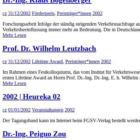
cz
31/12/2002
Förderpreis
,
Preisträger*innen
2002
Forschungsarbeit Infolge der ständig steigenden Verkehrsnachfrage a
Verkehrsbeeinflussung immer mehr an Bedeutung. Die in Deutschland
Mehr Lesen
Prof. Dr. Wilhelm Leutzbach
cz
31/12/2002
Lifetime Award
,
Preisträger*innen
2002
Im Rahmen eines Festkolloquiums, das vom Institut für Verkehrswesen 
ersten Lifetime Award an Herrn Prof. Dr.-Ing. Dr.-Ing. E. h. Wilhel
Mehr Lesen
2002 | Heureka 02
cz
01/01/2002
Veranstaltungen
2002
Der Tagungsband kann im Internet beim FGSV-Verlag bestellt werd
Dr.-Ing. Peiguo Zou