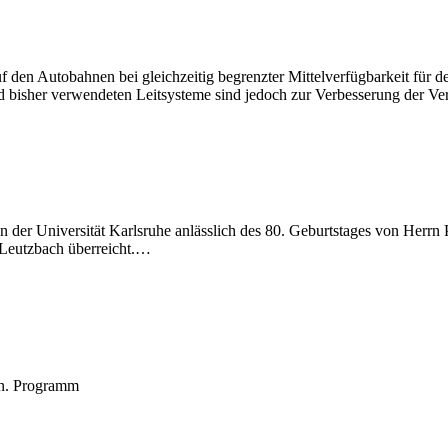
uf den Autobahnen bei gleichzeitig begrenzter Mittelverfügbarkeit fü
 bisher verwendeten Leitsysteme sind jedoch zur Verbesserung der Ve
der Universität Karlsruhe anlässlich des 80. Geburtstages von Herrn P
m Leutzbach überreicht.…
en. Programm