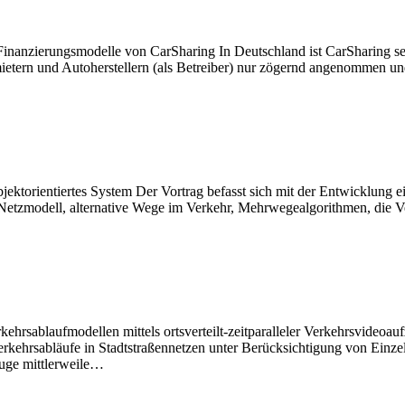
 Finanzierungsmodelle von CarSharing In Deutschland ist CarSharing s
ietern und Autoherstellern (als Betreiber) nur zögernd angenommen un
jektorientiertes System Der Vortrag befasst sich mit der Entwicklung ei
Netzmodell, alternative Wege im Verkehr, Mehrwegealgorithmen, die
kehrsablaufmodellen mittels ortsverteilt-zeitparalleler Verkehrsvideo
rkehrsabläufe in Stadtstraßennetzen unter Berücksichtigung von Einze
uge mittlerweile…