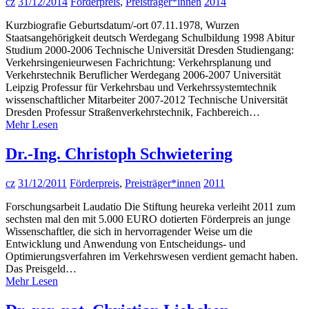
cz
31/12/2014
Förderpreis
,
Preisträger*innen
2014
Kurzbiografie Geburtsdatum/-ort 07.11.1978, Wurzen
Staatsangehörigkeit deutsch Werdegang Schulbildung 1998 Abitur
Studium 2000-2006 Technische Universität Dresden Studiengang:
Verkehrsingenieurwesen Fachrichtung: Verkehrsplanung und
Verkehrstechnik Beruflicher Werdegang 2006-2007 Universität
Leipzig Professur für Verkehrsbau und Verkehrssystemtechnik
wissenschaftlicher Mitarbeiter 2007-2012 Technische Universität
Dresden Professur Straßenverkehrstechnik, Fachbereich…
Mehr Lesen
Dr.-Ing. Christoph Schwietering
cz
31/12/2011
Förderpreis
,
Preisträger*innen
2011
Forschungsarbeit Laudatio Die Stiftung heureka verleiht 2011 zum
sechsten mal den mit 5.000 EURO dotierten Förderpreis an junge
Wissenschaftler, die sich in hervorragender Weise um die
Entwicklung und Anwendung von Entscheidungs- und
Optimierungsverfahren im Verkehrswesen verdient gemacht haben.
Das Preisgeld…
Mehr Lesen